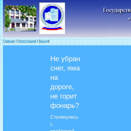
Главная
|
Регистрация
|
Выход
|
Не убран
снег, яма
на
дороге,
не горит
фонарь?
Столкнулись
с