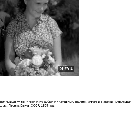
01:27:18
репелицы — непутевого, но доброго и смешного пареня, который в армии превращаетс
олях: Леонид Быков.СССР. 1955 год.