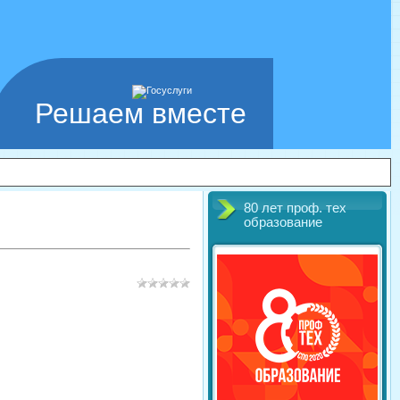
Решаем вместе
80 лет проф. тех
образование