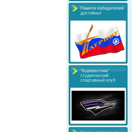
Памяти победителей
достойны!
"Буревестник"
студенческий
спортивный клуб