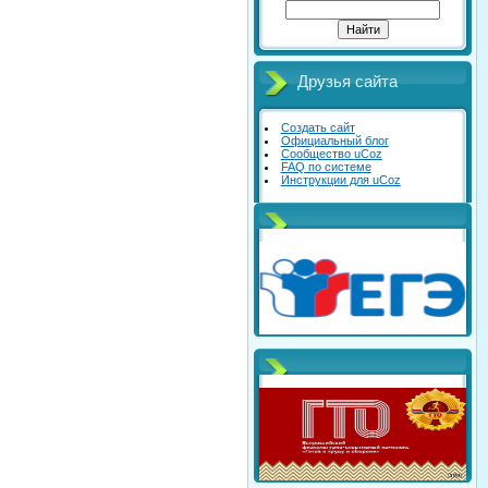
Друзья сайта
Создать сайт
Официальный блог
Сообщество uCoz
FAQ по системе
Инструкции для uCoz