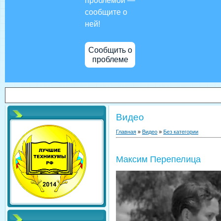
проблемой —
сообщите о
ней!
Сообщить о
проблеме
Видео
Главная
»
Видео
»
Без категории
Максим Перепелица