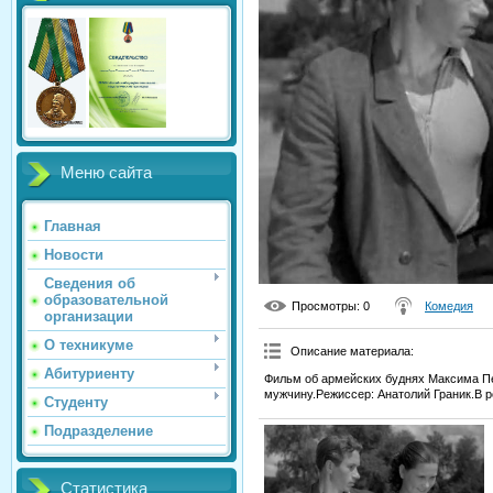
Меню сайта
Главная
Новости
Сведения об
образовательной
Просмотры
: 0
Комедия
организации
О техникуме
Описание материала
:
Абитуриенту
Фильм об армейских буднях Максима Пе
мужчину.Режиссер: Анатолий Граник.В р
Студенту
Подразделение
Статистика