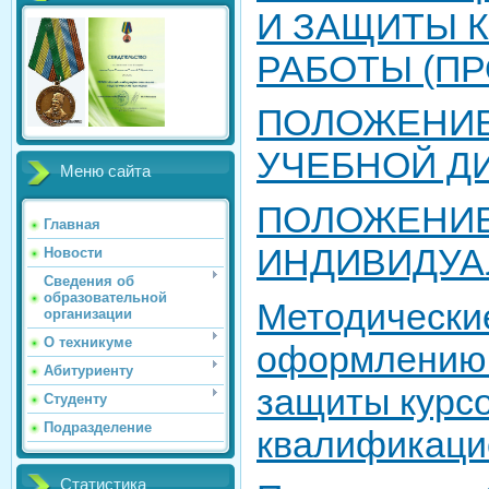
И ЗАЩИТЫ 
РАБОТЫ (ПР
ПОЛОЖЕНИЕ
УЧЕБНОЙ Д
Меню сайта
ПОЛОЖЕНИЕ
Главная
ИНДИВИДУА
Новости
Сведения об
образовательной
Методически
организации
О техникуме
оформлению 
Абитуриенту
защиты курс
Студенту
Подразделение
квалификаци
Статистика