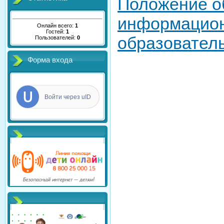
Положение о
информацион
Онлайн всего:
1
Гостей:
1
образовател
Пользователей:
0
Форма входа
Войти через uID