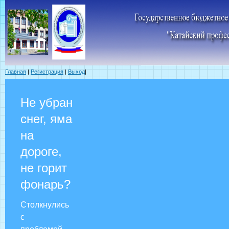
Главная
|
Регистрация
|
Выход
|
Не убран
снег, яма
на
дороге,
не горит
фонарь?
Столкнулись
с