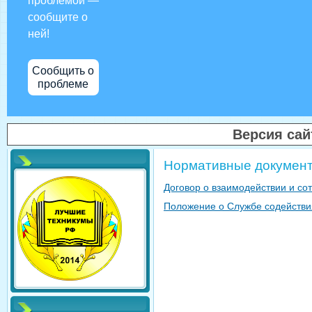
проблемой —
сообщите о
ней!
Сообщить о
проблеме
Версия са
Нормативные докумен
Договор о взаимодействии и со
Положение о Службе содействия