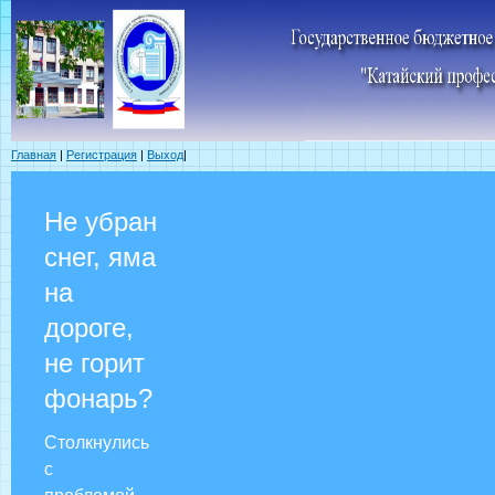
Главная
|
Регистрация
|
Выход
|
Не убран
снег, яма
на
дороге,
не горит
фонарь?
Столкнулись
с