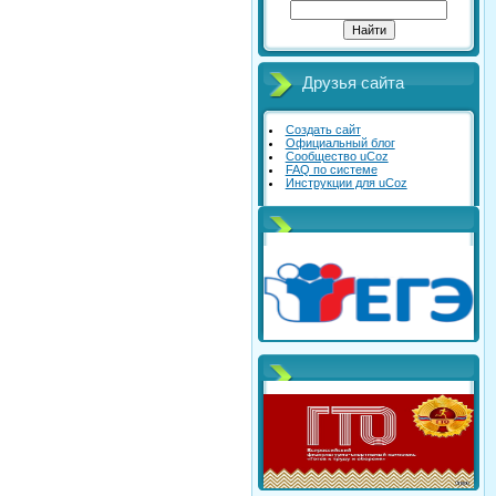
Друзья сайта
Создать сайт
Официальный блог
Сообщество uCoz
FAQ по системе
Инструкции для uCoz