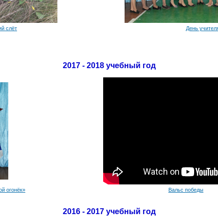
ий слёт
День учител
2017 - 2018 учебный год
ой огонёк»
Вальс победы
2016 - 2017 учебный год