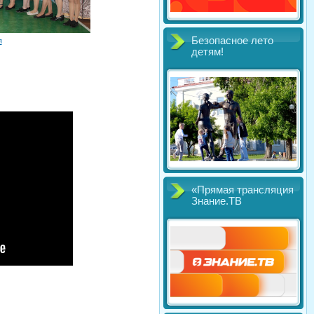
Безопасное лето
я
детям!
«Прямая трансляция
Знание.ТВ