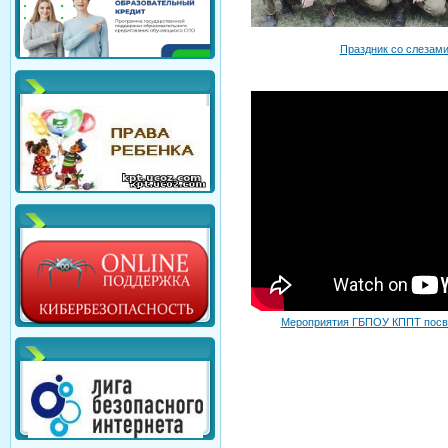
Праздник со слезами
Мероприятия ГБПОУ КППТ пос