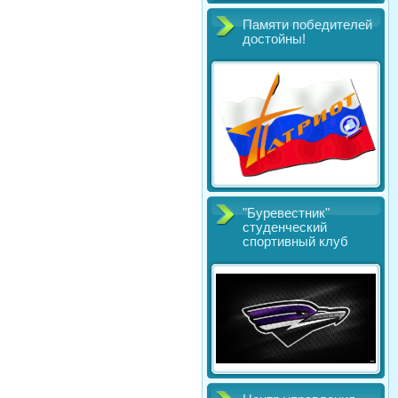
Памяти победителей
достойны!
"Буревестник"
студенческий
спортивный клуб