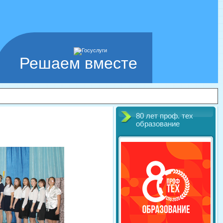
Решаем вместе
80 лет проф. тех
образование