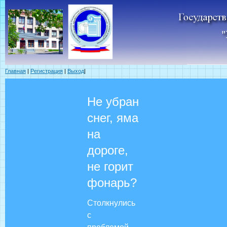
Главная
|
Регистрация
|
Выход
|
Не убран
снег, яма
на
дороге,
не горит
фонарь?
Столкнулись
с