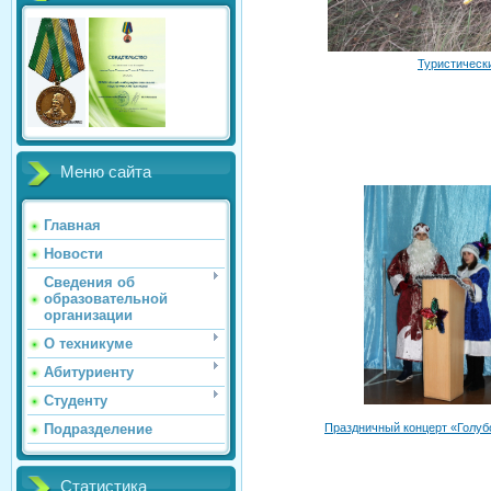
Туристическ
Меню сайта
Главная
Новости
Сведения об
образовательной
организации
О техникуме
Абитуриенту
Студенту
Праздничный концерт «Голуб
Подразделение
Статистика