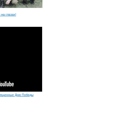
 на глазах!
вященные Дню Победы